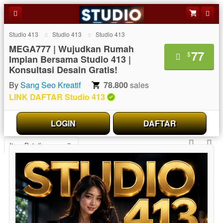
Studio 413
Studio 413
Studio 413
MEGA777 | Wujudkan Rumah
77
$
Impian Bersama Studio 413 |
Konsultasi Desain Gratis!
By
Sang Seo Kreatif
78.800
sales
LINK DAFTAR Studio 413
LOGIN
DAFTAR
Item Details