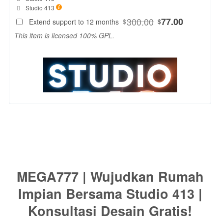
SELECTED
Included:
Studio 413
77
$
300.00
77.00
Extend support to 12 months
$
$
MEGA777 |
This item is licensed 100% GPL.
Wujudkan
rumah impian
Anda
bersama tim
profesional
Studio 413.
Kami
menghadirkan
solusi tata
ruang terbaik.
Dapatkan
konsultasi
desain gratis
MEGA777 | Wujudkan Rumah
sekarang
juga!
Impian Bersama Studio 413 |
Konsultasi Desain Gratis!
View
license