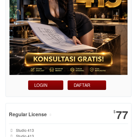
LOGIN
DAFTAR
Show More
77
$
Regular License
Regular
Included:
Studio 413
License
Included:
Studio 413